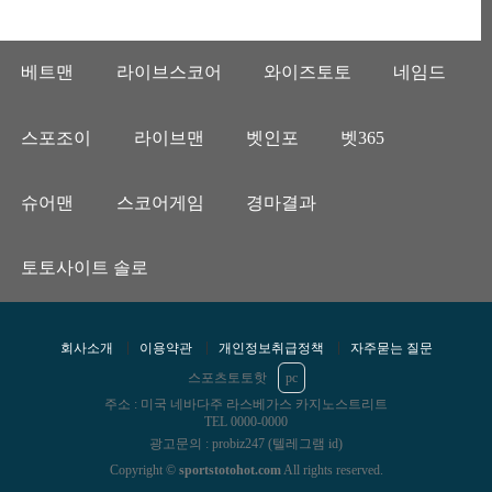
베트맨
라이브스코어
와이즈토토
네임드
스포조이
라이브맨
벳인포
벳365
슈어맨
스코어게임
경마결과
토토사이트 솔로
회사소개
이용약관
개인정보취급정책
자주묻는 질문
스포츠토토핫
pc
주소 : 미국 네바다주 라스베가스 카지노스트리트
TEL 0000-0000
광고문의 : probiz247 (텔레그램 id)
Copyright ©
sportstotohot.com
All rights reserved.