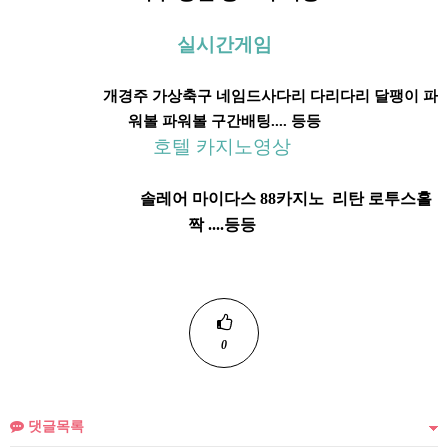
실시간게임
개경주 가상축구 네임드사다리 다리다리 달팽이 파
워볼 파워볼 구간배팅.... 등등
호텔 카지노영상
솔레어 마이다스 88카지노 리탄 로투스홀
짝 ....
등등
0
댓글목록