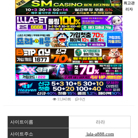
최고관
리자
11,043회
0건
본문
사이트이름
라라
사이트주소
lala-a888.com