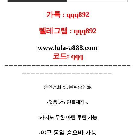
카톡 : qqq892
텔레그램 : qqq892
www.lala-a888.com
코드: qqq
ㅡㅡㅡㅡㅡㅡㅡㅡㅡㅡㅡㅡㅡㅡㅡㅡㅡㅡㅡㅡㅡㅡㅡㅡㅡㅡㅡㅡ
ㅡㅡㅡㅡㅡㅡㅡㅡㅡㅡㅡㅡㅡㅡㅡㅡㅡㅡㅡㅡ
승인전화 x 5분뒤승인dk
-첫충 5% 단폴제제 x
-카지노 무한 마틴 루틴 가능
-야구 동일 승오바 가능