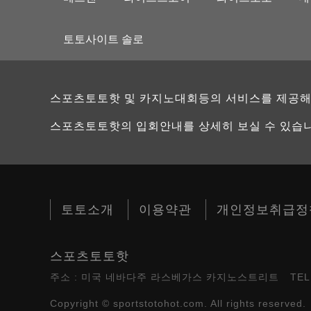
토토사이트 솔로
스포츠토토핫 및 카지노대회등의 서비스를 제공해
스포츠토토핫의 입회안내를 상세히 보실 수 있습니
토토소개
이용약관
개인정보취급정
스포츠토토핫
주소 : 미국 네바다주 라스베가스 카지노스트리트
TEL
Copyright © sportstotohot.com. All rights reserved.