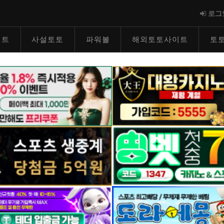
로그
이트
사설토토
파워볼
해외토토사이트
토