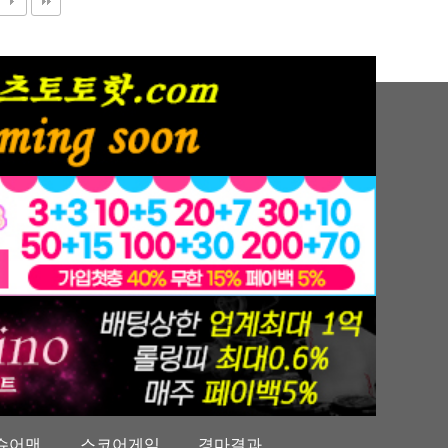
슈어맨
스코어게임
경마결과