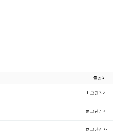
글쓴이
최고관리자
최고관리자
최고관리자