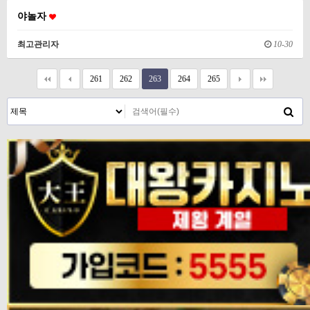
야놀자
최고관리자
10-30
261
262
263
264
265