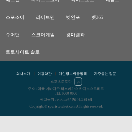
스포조이
라이브맨
벳인포
벳365
슈어맨
스코어게임
경마결과
토토사이트 솔로
회사소개
이용약관
개인정보취급정책
자주묻는 질문
스포츠토토핫
pc
주소 : 미국 네바다주 라스베가스 카지노스트리트
TEL 0000-0000
광고문의 : probiz247 (텔레그램 id)
Copyright ©
sportstotohot.com
All rights reserved.