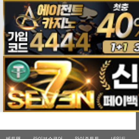
베트맨
라이브스코어
와이즈토토
네임드