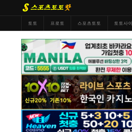
토토
프로토
스포츠토토
토토사