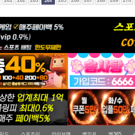
끝
261
262
263
265
266
267
268
269
270
264
임드
스포조이
라이브맨
벳인포
벳365