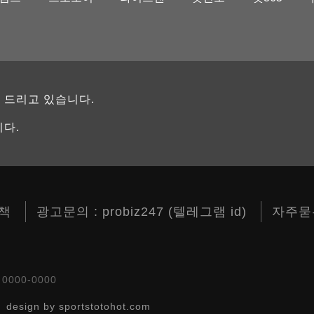
 드리고 있습니다.
다.
책
광고문의 : probiz247 (텔레그램 id)
자주묻
 0000-0000
design by sportstotohot.com