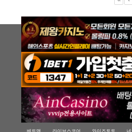
다음
맨
베트맨
라이브스코어
와이즈토토
네