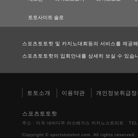
토토사이트 솔로
스포츠토토핫 및 카지노대회등의 서비스를 제공해
스포츠토토핫의 입회안내를 상세히 보실 수 있습니
토토소개
이용약관
개인정보취급정
스포츠토토핫
주소 : 미국 네바다주 라스베가스 카지노스트리트
TEL
Copyright © sportstotohot.com. All rights reserved.