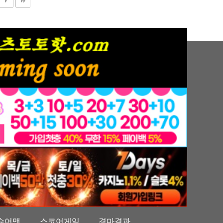
슈어맨
스코어게임
경마결과