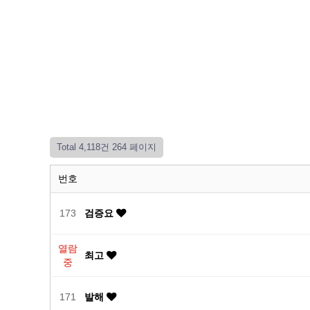
Total 4,118건
264 페이지
번호
173
검증요
열람
최고
중
171
발해