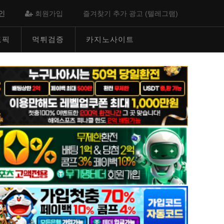
인
회원가입
즐겨찾기 추가 광고 (텔레그램)
토픽
먹튀검증
카지노사이트