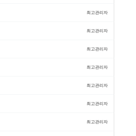
최고관리자
최고관리자
최고관리자
최고관리자
최고관리자
최고관리자
최고관리자