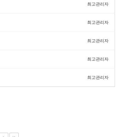
최고관리자
최고관리자
최고관리자
최고관리자
최고관리자