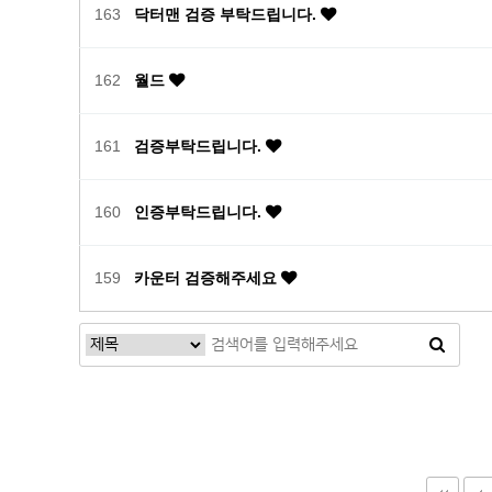
163
닥터맨 검증 부탁드립니다.
162
월드
161
검증부탁드립니다.
160
인증부탁드립니다.
159
카운터 검증해주세요