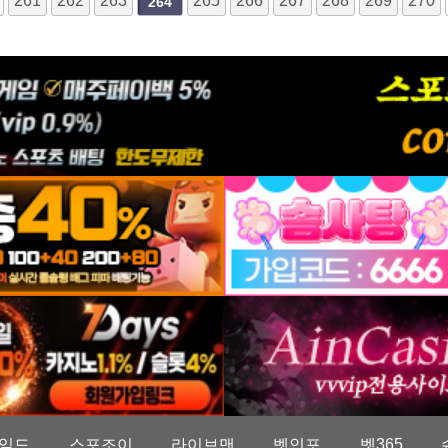
끝
261
262
263
265
266
267
268
269
270
264
임드
스포조이
라이브맨
벳인포
벳365