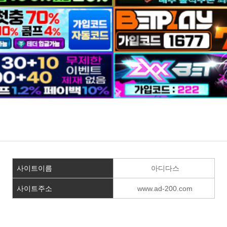
사이트이름
아디다스
사이트주소
www.ad-200.com