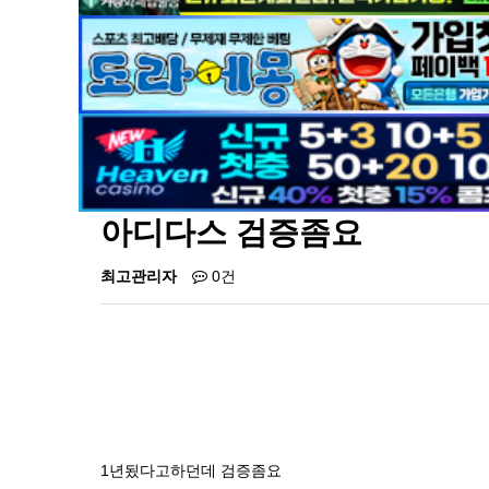
아디다스 검증좀요
최고관리자
0건
1년됬다고하던데 검증좀요