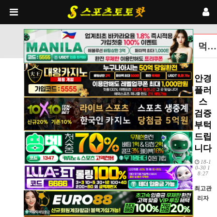
먹튀검증토토사이트 글보기
안경
플러
스
검증
부턱
드립
니다
18-1
0-30 1
8:27
최고관
리자