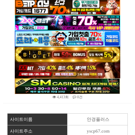
4,413회
0건
본문
사이트이름
안경플러스
사이트주소
yscp67.com