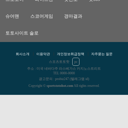
슈어맨
스코어게임
경마결과
토토사이트 솔로
회사소개
이용약관
개인정보취급정책
자주묻는 질문
스포츠토토핫
pc
주소 : 미국 네바다주 라스베가스 카지노스트리트
TEL 0000-0000
광고문의 : probiz247 (텔레그램 id)
Copyright ©
sportstotohot.com
All rights reserved.