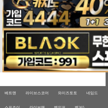
베트맨
라이브스코어
와이즈토토
네임드
스포조이
라이브맨
벳인포
벳365