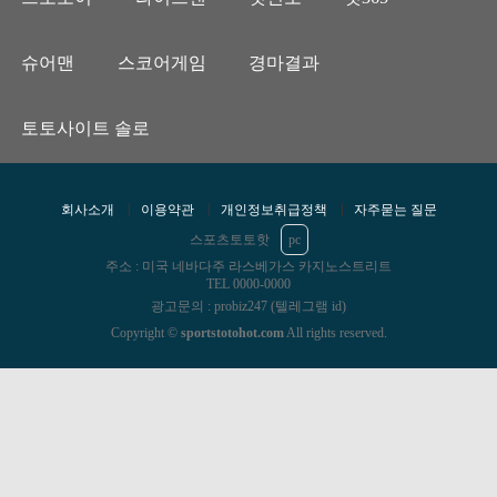
슈어맨
스코어게임
경마결과
토토사이트 솔로
회사소개
이용약관
개인정보취급정책
자주묻는 질문
스포츠토토핫
pc
주소 : 미국 네바다주 라스베가스 카지노스트리트
TEL 0000-0000
광고문의 : probiz247 (텔레그램 id)
Copyright ©
sportstotohot.com
All rights reserved.