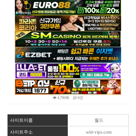
4,700회
0건
본문
사이트이름
월드
사이트주소
wld-vips.com