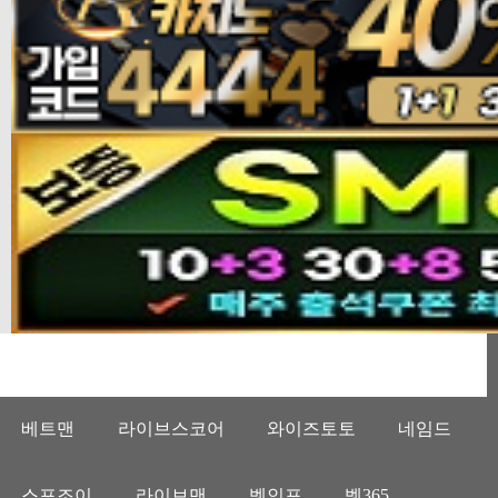
베트맨
라이브스코어
와이즈토토
네임드
스포조이
라이브맨
벳인포
벳365