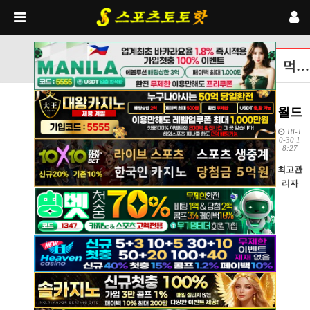
먹튀검증토토사이트 글보기
월드
18-1
0-30 1
8:27
최고관
리자