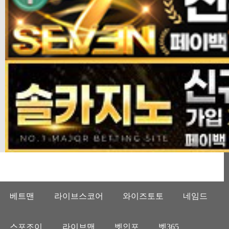
베트맨
라이브스코어
와이즈토토
네임드
스포조이
라이브맨
벳인포
벳365