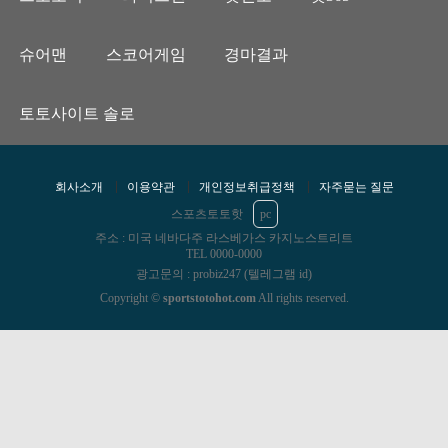
슈어맨
스코어게임
경마결과
토토사이트 솔로
회사소개
이용약관
개인정보취급정책
자주묻는 질문
스포츠토토핫
pc
주소 : 미국 네바다주 라스베가스 카지노스트리트
TEL 0000-0000
광고문의 : probiz247 (텔레그램 id)
Copyright ©
sportstotohot.com
All rights reserved.