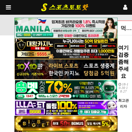
먹튀검증토토사이트 글보기
여기
검증
좀해
주세
요
18-1
0-30 1
8:27
최고관
리자