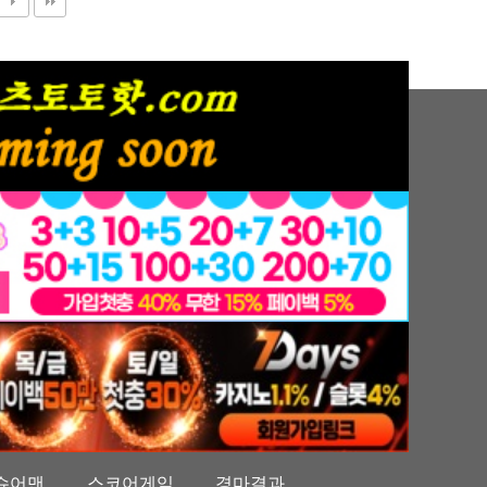
슈어맨
스코어게임
경마결과