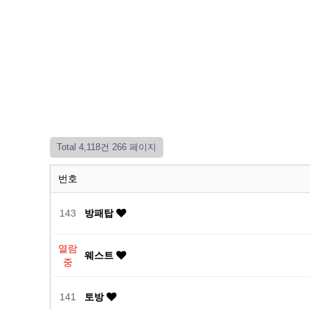
Total 4,118건
266 페이지
번호
143
방패탑
열람
웨스트
중
141
토방