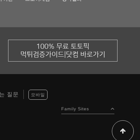
100% 무료 토토픽
먹튀검증가이드|닷컴 바로가기
는 질문
모바일
Family Sites