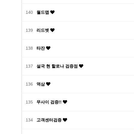
140
월드맵
139
리드벳
138
타잔
137
설국 현 할로나 검증점
136
역삼
135
무사이 검증!!
134
고객센터검증