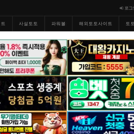
로그
이트
사설토토
파워볼
해외토토사이트
토