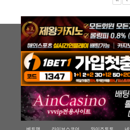
다음
맨
베트맨
라이브스코어
와이즈토토
네