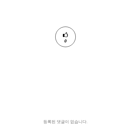
0
등록된 댓글이 없습니다.