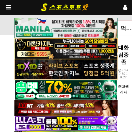
먹튀검증토토사이트 글보기
대한
검증
좀
18-1
0-30 1
8:27
최고관
리자