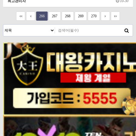
최고관리자
10-30
266
267
268
269
270