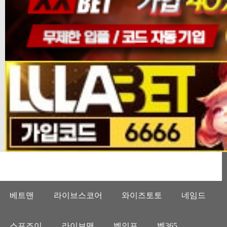
베트맨
라이브스코어
와이즈토토
네임드
스포조이
라이브맨
벳인포
벳365