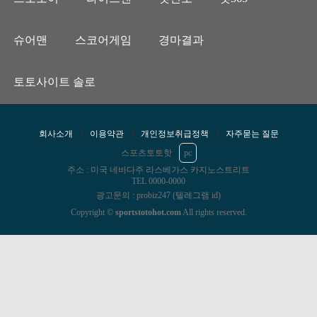
슈어맨
스코어게임
경마결과
토토사이트 솔로
회사소개
이용약관
개인정보취급정책
자주묻는 질문
스포츠토토핫
pc
주소 : 미국 네바다주 라스베가스 카지노스트리트
TEL 0000-0000
광고문의 : probiz247 (텔레그램 id)
Copyright ©
sportstotohot.com
All rights reserved.