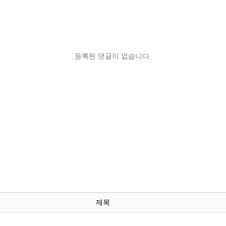
등록된 댓글이 없습니다.
제목