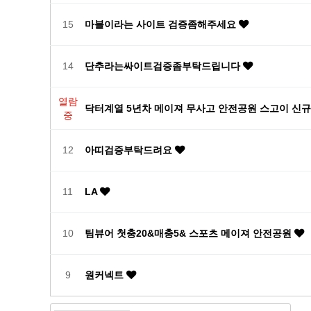
15
마블이라는 사이트 검증좀해주세요
14
단추라는싸이트검증좀부탁드립니다
열람
닥터계열 5년차 메이져 무사고 안전공원 스고이 
중
12
아띠검증부탁드려요
11
LA
10
팀뷰어 첫충20&매충5& 스포츠 메이져 안전공원
9
원커넥트