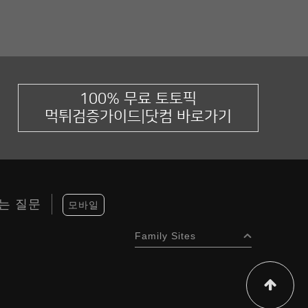
100% 무료 토토픽
먹튀검증가이드|닷컴 바로가기
는 질문
모바일
Family Sites