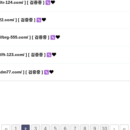
-124.com/ ] [ 검증중 ]
.com/ ] [ 검증중 ]
rg-555.com/ ] [ 검증중 ]
-123.com/ ] [ 검증중 ]
m77.com/ ] [ 검증중 ]
1
3
4
5
6
7
8
9
10
2