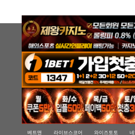
베트맨
라이브스코어
와이즈토토
네