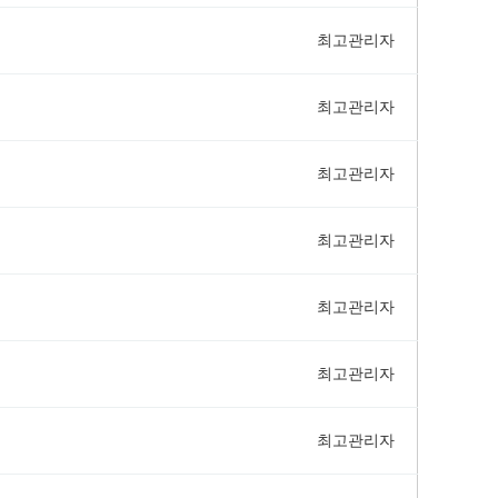
최고관리자
최고관리자
최고관리자
최고관리자
최고관리자
최고관리자
최고관리자