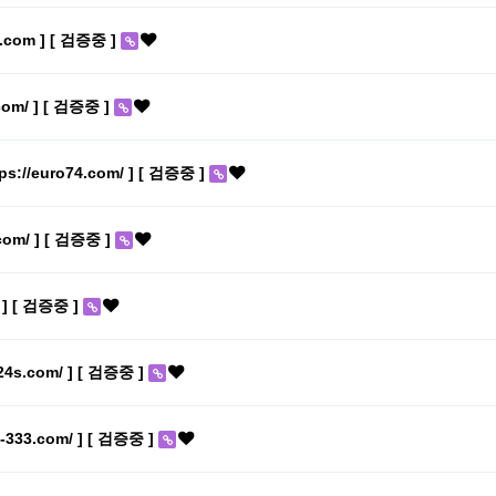
om ] [ 검증중 ]
m/ ] [ 검증중 ]
//euro74.com/ ] [ 검증중 ]
om/ ] [ 검증중 ]
] [ 검증중 ]
s.com/ ] [ 검증중 ]
33.com/ ] [ 검증중 ]