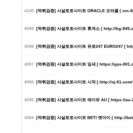
4100
[먹튀검증] 사설토토사이트 ORACLE 오라클 [ orc-8.c
4099
[먹튀검증] 사설토토사이트 휴게소 [ http://hg-845.co
4098
[먹튀검증] 사설토토사이트 유로247 EURO247 [ https:
4097
[먹튀검증] 사설토토사이트 잎새 [ https://yps-001.c
4096
[먹튀검증] 사설토토사이트 시작 [ http://sj-01.com/ 
4095
[먹튀검증] 사설토토사이트 에이유 AU [ https://au-24
4094
[먹튀검증] 사설토토사이트 BETI 벳아이 [ http://bet-3