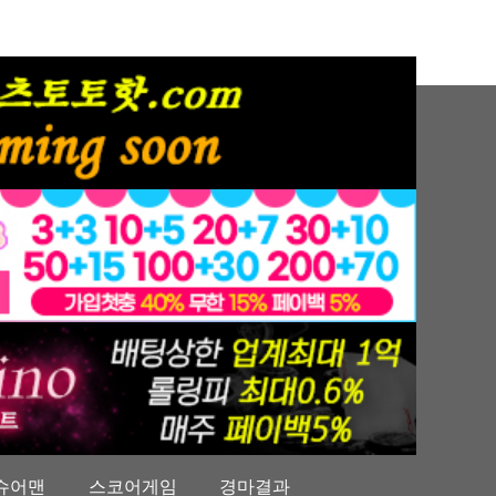
슈어맨
스코어게임
경마결과