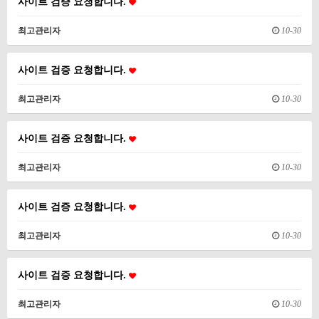
사이트 검증 요청합니다.
최고관리자
10-30
사이트 검증 요청합니다.
최고관리자
10-30
사이트 검증 요청합니다.
최고관리자
10-30
사이트 검증 요청합니다.
최고관리자
10-30
사이트 검증 요청합니다.
최고관리자
10-30