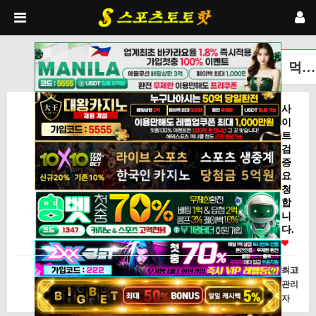
먹튀검증토토사이트 61 페이지
사
이
트
검
증
요
청
합
니
다.
10-30
최고
관리
자