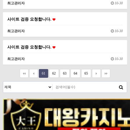
최고관리자
10-30
사이트 검증 요청합니다.
최고관리자
10-30
사이트 검증 요청합니다.
최고관리자
10-30
61
62
63
64
65