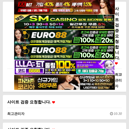
사
이
트
검
증
요
청
합
니
다.
10-30
최고
관리
자
사이트 검증 요청합니다.
최고관리자
10-30