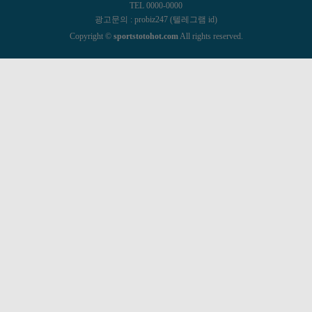
TEL 0000-0000
광고문의 : probiz247 (텔레그램 id)
Copyright ©
sportstotohot.com
All rights reserved.