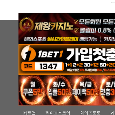
베트맨
라이브스코어
와이즈토토
네