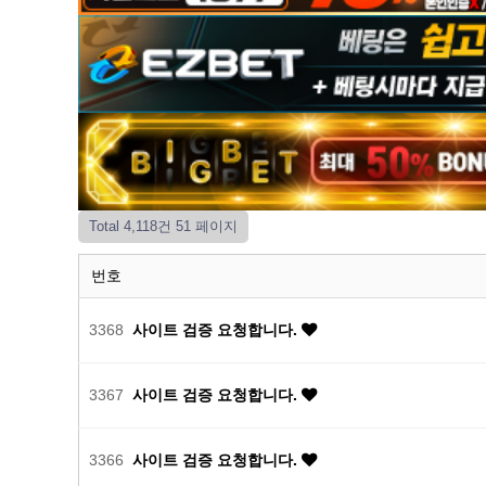
Total 4,118건
51 페이지
번호
3368
사이트 검증 요청합니다.
3367
사이트 검증 요청합니다.
3366
사이트 검증 요청합니다.