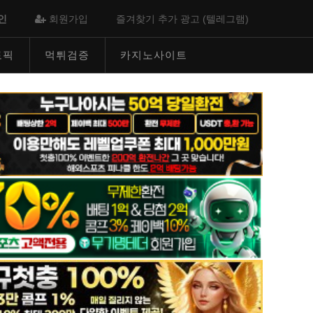
인
회원가입
즐겨찾기 추가 광고 (텔레그램)
토픽
먹튀검증
카지노사이트