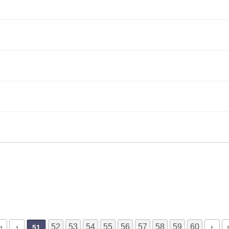
52
53
54
55
56
57
58
59
60
51