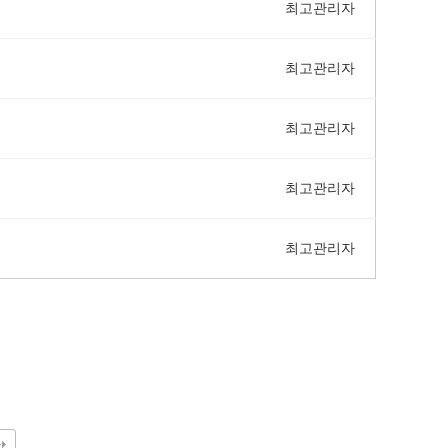
최고관리자
최고관리자
최고관리자
최고관리자
최고관리자