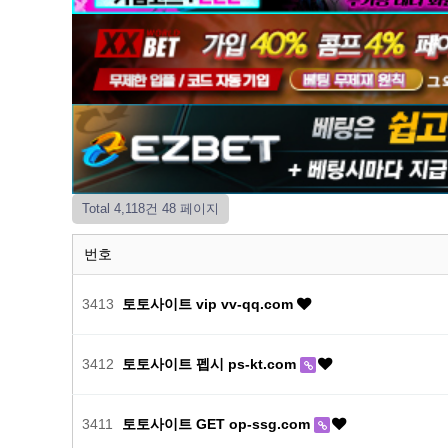
Total 4,118건
48 페이지
번호
3413
토토사이트 vip vv-qq.com
3412
토토사이트 펩시 ps-kt.com
3411
토토사이트 GET op-ssg.com