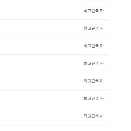
최고관리자
최고관리자
최고관리자
최고관리자
최고관리자
최고관리자
최고관리자