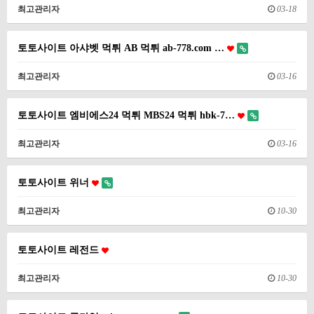
최고관리자
03-18
토토사이트 아샤벳 먹튀 AB 먹튀 ab-778.com …
최고관리자
03-16
토토사이트 엠비에스24 먹튀 MBS24 먹튀 hbk-7…
최고관리자
03-16
토토사이트 위너
최고관리자
10-30
토토사이트 레전드
최고관리자
10-30