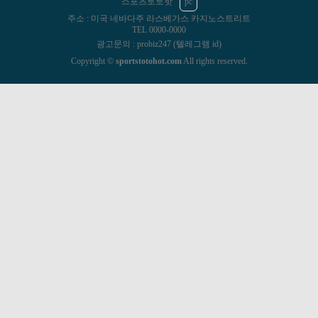
스포츠토토핫
pc
주소 : 미국 네바다주 라스베가스 카지노스트리트
TEL 0000-0000
광고문의 : probiz247 (텔레그램 id)
Copyright ©
sportstotohot.com
All rights reserved.