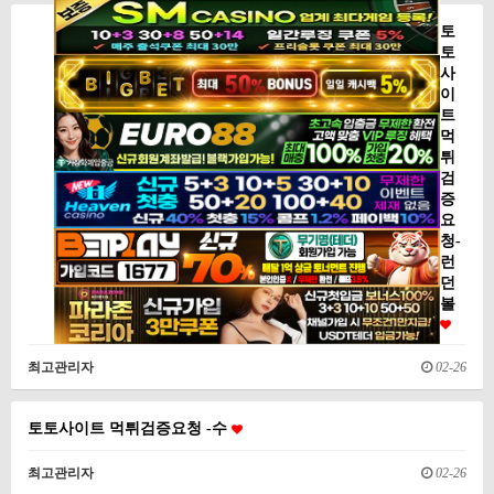
토
토
사
이
트
먹
튀
검
증
요
청-
런
던
볼
최고관리자
02-26
토토사이트 먹튀검증요청 -수
최고관리자
02-26