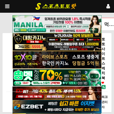
먹튀검증토토사이트 44 페이지
토
토
사
이
트
스
케
치
북
02-26
최고
관리
자