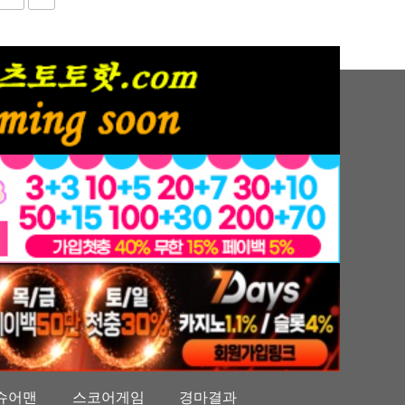
슈어맨
스코어게임
경마결과