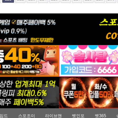
임드
스포조이
라이브맨
벳인포
벳365