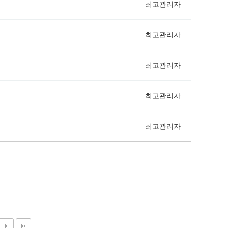
최고관리자
최고관리자
최고관리자
최고관리자
최고관리자