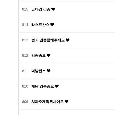
815
굿타임 검증
814
라스트찬스
813
벙커 검증좀해주세요
812
검증좀요
811
더발란스
810
제왕 검증좀요
809
치파오개먹튀사이트