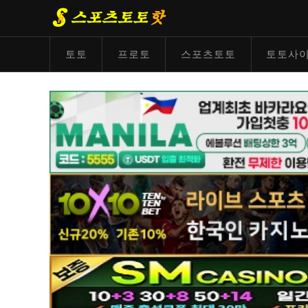
토토
프로토
스포츠토토
토토사