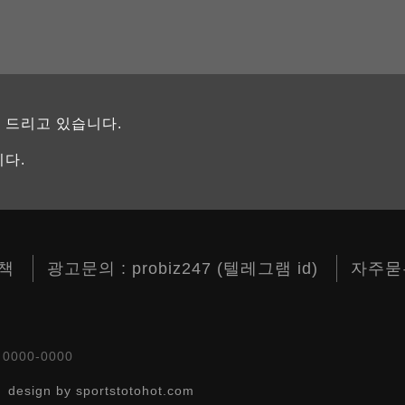
 드리고 있습니다.
다.
책
광고문의 : probiz247 (텔레그램 id)
자주묻
 0000-0000
design by sportstotohot.com