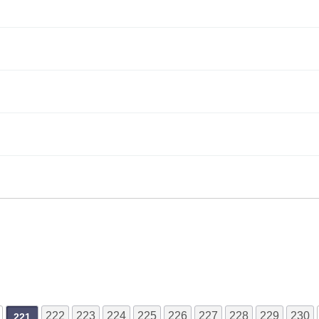
끝
222
223
224
225
226
227
228
229
230
221