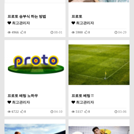
프로토 승부식 하는 방법
프로토
최고관리자
최고관리자
4966
0
08-01
5900
0
04-29
프로토 배팅 노하우
프로토 베팅 !!
최고관리자
최고관리자
6722
0
04-10
5117
0
03-06