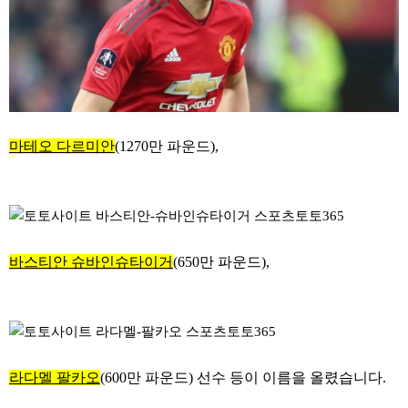
마테오 다르미안
(1270만 파운드),
바스티안 슈바인슈타이거
(650만 파운드),
라다멜 팔카오
(600만 파운드) 선수 등이 이름을 올렸습니다.