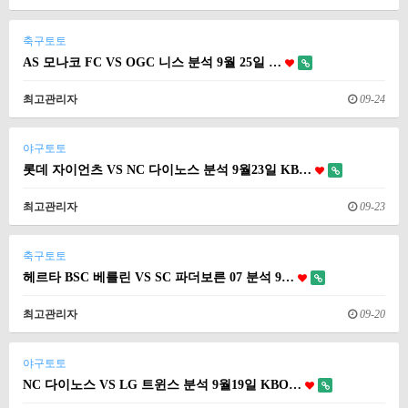
축구토토
AS 모나코 FC VS OGC 니스 분석 9월 25일 …
최고관리자
09-24
야구토토
롯데 자이언츠 VS NC 다이노스 분석 9월23일 KB…
최고관리자
09-23
축구토토
헤르타 BSC 베를린 VS SC 파더보른 07 분석 9…
최고관리자
09-20
야구토토
NC 다이노스 VS LG 트윈스 분석 9월19일 KBO…