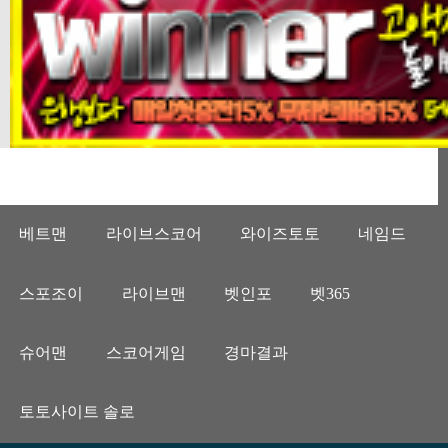
베트맨
라이브스코어
와이즈토토
네임드
스포조이
라이브맨
벳인포
벳365
슈어맨
스코어게임
경마결과
토토사이트 솔로