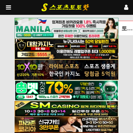
토토픽 1 페이지