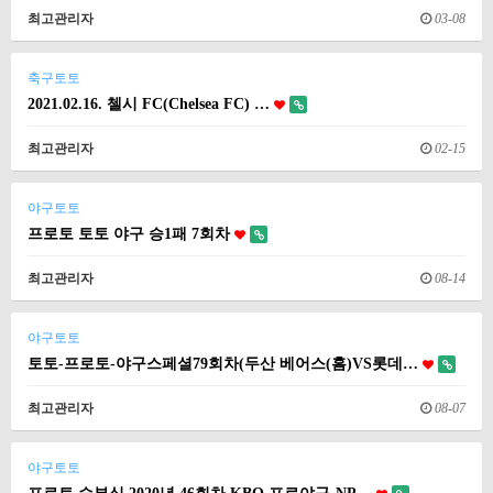
최고관리자
03-08
축구토토
2021.02.16. 첼시 FC(Chelsea FC) …
최고관리자
02-15
야구토토
프로토 토토 야구 승1패 7회차
최고관리자
08-14
야구토토
토토-프로토-야구스페셜79회차(두산 베어스(홈)VS롯데…
최고관리자
08-07
야구토토