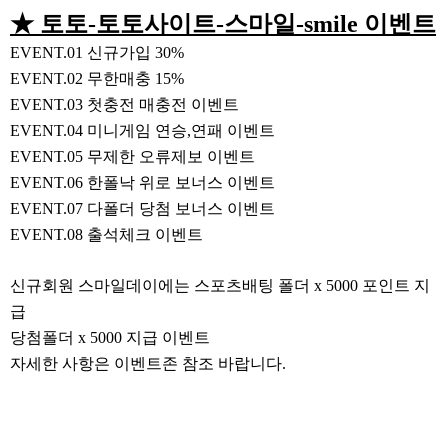
★ 토토-토토사이트-스마일-smile 이벤트
EVENT.01 신규가입 30%
EVENT.02 무한매충 15%
EVENT.03 첫충전 매충전 이벤트
EVENT.04 미니게임 연승,연패 이벤트
EVENT.05 무제한 오류제보 이벤트
EVENT.06 한폴낙 위로 보너스 이벤트
EVENT.07 다폴더 당첨 보너스 이벤트
EVENT.08 출석체크 이벤트
신규회원 스마일데이에는 스포츠배팅 폴더 x 5000 포인트 지
급
당첨폴더 x 5000 지급 이벤트
자세한 사항은 이벤트존 참조 바랍니다.