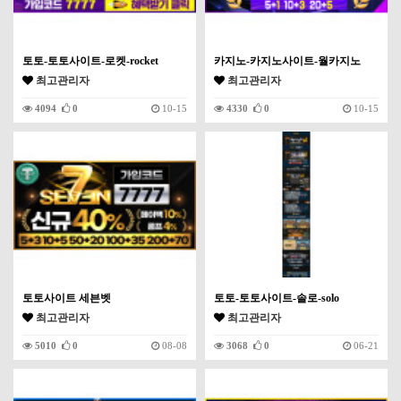
토토-토토사이트-로켓-rocket
카지노-카지노사이트-월카지노
최고관리자
최고관리자
4094
0
10-15
4330
0
10-15
토토사이트 세븐벳
토토-토토사이트-솔로-solo
최고관리자
최고관리자
5010
0
08-08
3068
0
06-21