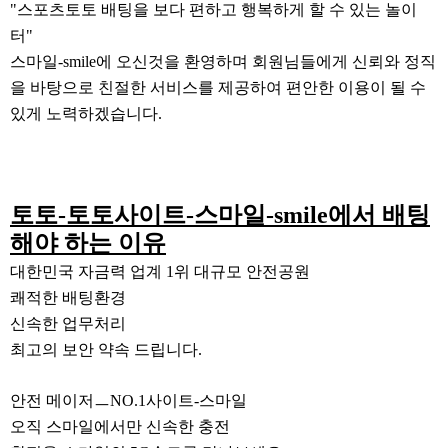
"스포츠토토 배팅을 보다 편하고 행복하게 할 수 있는 놀이
터"
스마일-smile에 오신것을 환영하며 회원님들에게 신뢰와 정직
을 바탕으로 친절한 서비스를 제공하여 편안한 이용이 될 수
있게 노력하겠습니다.
토토-토토사이트-스마일-smile에서 배팅
해야 하는 이유
대한민국 자금력 업계 1위 대규모 안전공원
쾌적한 배팅환경
신속한 업무처리
최고의 보안 약속 드립니다.
안전 메이저ㅡNO.1사이트-스마일
오직 스마일에서만 신속한 충전