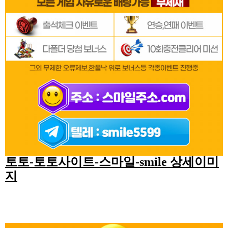
토토-토토사이트-스마일-smile 상세이미
지