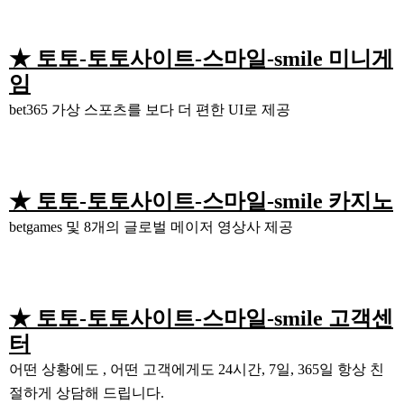
★ 토토-토토사이트-스마일-smile 미니게
임
bet365 가상 스포츠를 보다 더 편한 UI로 제공
★ 토토-토토사이트-스마일-smile 카지노
betgames 및 8개의 글로벌 메이저 영상사 제공
★ 토토-토토사이트-스마일-smile 고객센
터
어떤 상황에도 , 어떤 고객에게도 24시간, 7일, 365일 항상 친
절하게 상담해 드립니다.