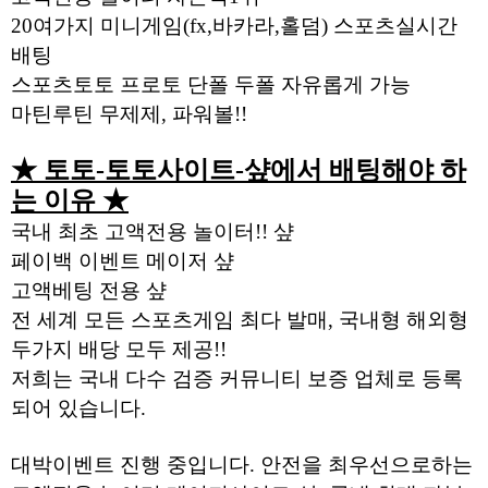
20여가지 미니게임(fx,바카라,홀덤) 스포츠실시간
배팅
스포츠토토 프로토 단폴 두폴 자유롭게 가능
마틴루틴 무제제, 파워볼!!
★ 토토-토토사이트-샾에서 배팅해야 하
는 이유 ★
국내 최초 고액전용 놀이터!! 샾
페이백 이벤트 메이저 샾
고액베팅 전용 샾
전 세계 모든 스포츠게임 최다 발매, 국내형 해외형
두가지 배당 모두 제공!!
저희는 국내 다수 검증 커뮤니티 보증 업체로 등록
되어 있습니다.
대박이벤트 진행 중입니다. 안전을 최우선으로하는