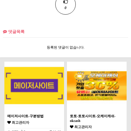
0
댓글목록
등록된 댓글이 없습니다.
메이저사이트-구분방법
토토-토토사이트-오케이캐쉬-
okcash
최고관리자
최고관리자