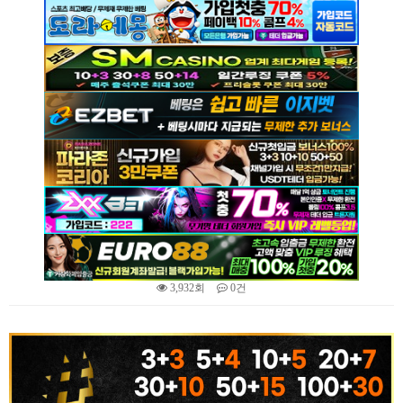
3,932회
0건
본문