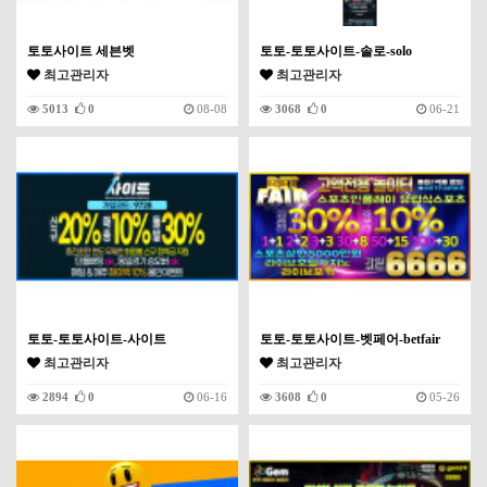
토토사이트 세븐벳
토토-토토사이트-솔로-solo
최고관리자
최고관리자
5013
0
08-08
3068
0
06-21
토토-토토사이트-사이트
토토-토토사이트-벳페어-betfair
최고관리자
최고관리자
2894
0
06-16
3608
0
05-26