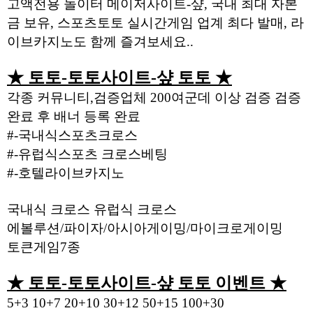
고액전용 놀이터 메이저사이트-샾, 국내 최대 자본
금 보유, 스포츠토토 실시간게임 업계 최다 발매, 라
이브카지노도 함께 즐겨보세요..
★ 토토-토토사이트-샾 토토 ★
각종 커뮤니티,검증업체 200여군데 이상 검증 검증
완료 후 배너 등록 완료
#-국내식스포츠크로스
#-유럽식스포츠 크로스베팅
#-호텔라이브카지노
국내식 크로스 유럽식 크로스
에볼루션/파이자/아시아게이밍/마이크로게이밍
토큰게임7종
★ 토토-토토사이트-샾 토토 이벤트 ★
5+3 10+7 20+10 30+12 50+15 100+30