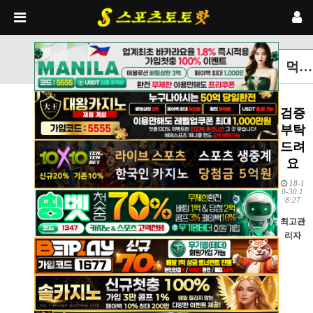
먹튀검증토토사이트 글보기
검증
부탁
드려
요
18-1
0-30 1
8:27
최고관
리자