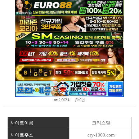
2,902회
0건
본문
사이트이름
크리스탈
사이트주소
cry-1000.com