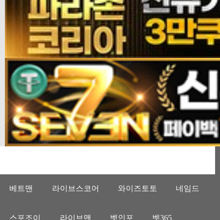
베트맨
라이브스코어
와이즈토토
네임드
스포조이
라이브맨
벳인포
벳365