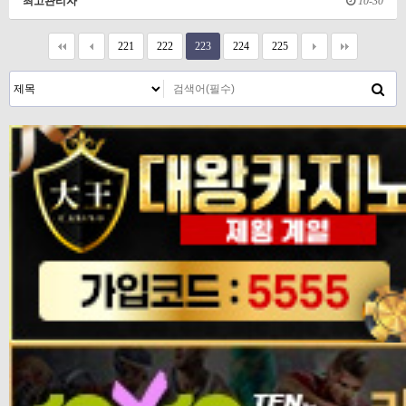
최고관리자
10-30
221
222
223
224
225