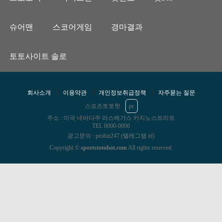
슈어맨
스코어게임
경마결과
토토사이트 솔로
회사소개
이용약관
개인정보취급정책
자주묻는 질문
스포츠토토핫
pc
주소 : 미국 네바다주 라스베가스 카지노스트리트
TEL 0000-0000
광고문의 : probiz247 (텔레그램 id)
Copyright ©
sportstotohot.com
All rights reserved.