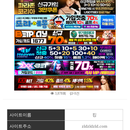
3,878회
0건
본문
사이트이름
킹
사이트주소
zldzldzld.com