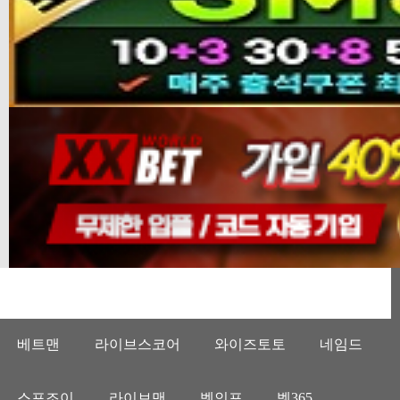
베트맨
라이브스코어
와이즈토토
네임드
스포조이
라이브맨
벳인포
벳365