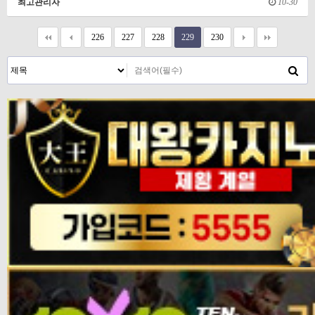
최고관리자
10-30
226
227
228
229
230