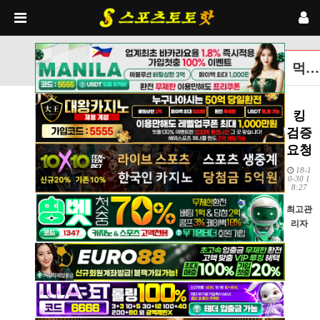
먹튀검증토토사이트 글보기
킹
검증
요청
18-1
0-30 1
8:27
최고관
리자