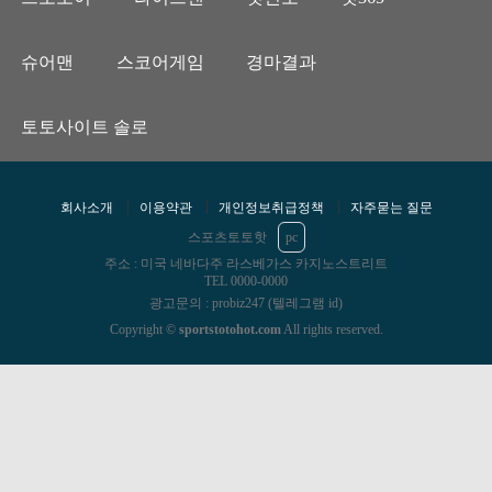
슈어맨
스코어게임
경마결과
토토사이트 솔로
회사소개
이용약관
개인정보취급정책
자주묻는 질문
스포츠토토핫
pc
주소 : 미국 네바다주 라스베가스 카지노스트리트
TEL 0000-0000
광고문의 : probiz247 (텔레그램 id)
Copyright ©
sportstotohot.com
All rights reserved.