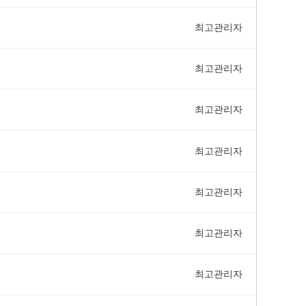
최고관리자
최고관리자
최고관리자
최고관리자
최고관리자
최고관리자
최고관리자