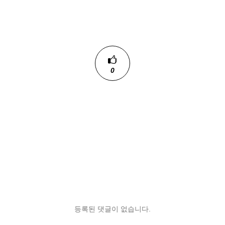
0
등록된 댓글이 없습니다.