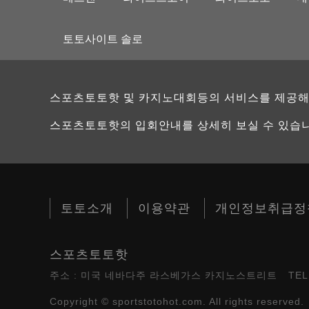
토토사이트 솔로
스포츠토토핫 및 카지노대회등의 서비스를 제공해
스포츠토토핫의 입회안내를 상세히 보실 수 있습니
토토소개
이용약관
개인정보취급정
스포츠토토핫
주소 : 미국 네바다주 라스베가스 카지노스트리트
TEL
Copyright © sportstotohot.com. All rights reserved.