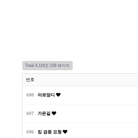
Total 4,118건
229 페이지
번호
698
아르망디
697
가온길
696
킹 검증 요청