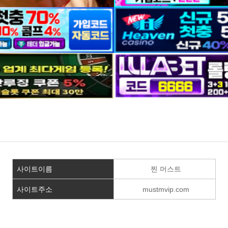
사이트이름
찐 머스트
사이트주소
mustmvip.com