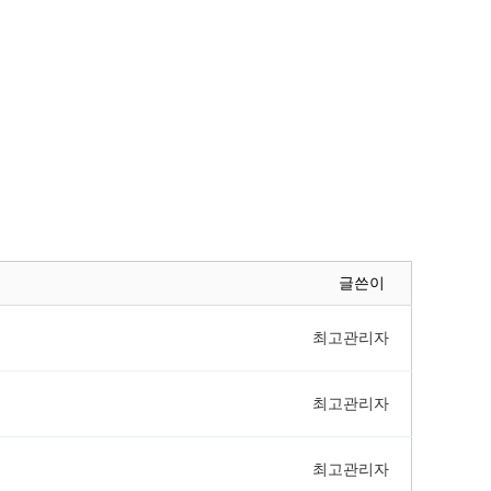
글쓴이
최고관리자
최고관리자
최고관리자