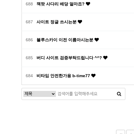
688
잭팟 사다리 배당 얼마죠?
687
사이트 정글 쓰시는분
686
블루스카이 이전 이름아시는분
685
버디 사이트 검증부탁드립니다 ^^?
684
비타임 안전한가용 b-time77