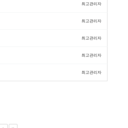
최고관리자
최고관리자
최고관리자
최고관리자
최고관리자