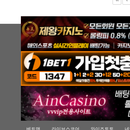
다음
맨
베트맨
라이브스코어
와이즈토토
네