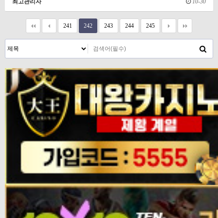
최고관리자
10-30
241
242
243
244
245