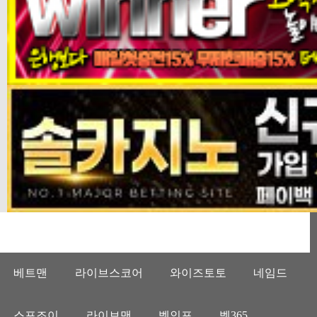
베트맨
라이브스코어
와이즈토토
네임드
스포조이
라이브맨
벳인포
벳365