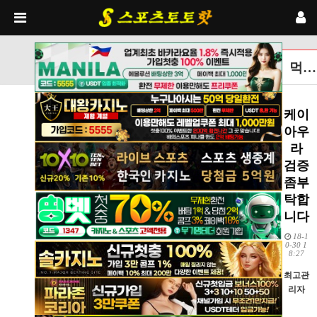
먹튀검증토토사이트 글보기
케이
아우
라
검증
좀부
탁합
니다
18-1
0-30 1
8:27
최고관
리자