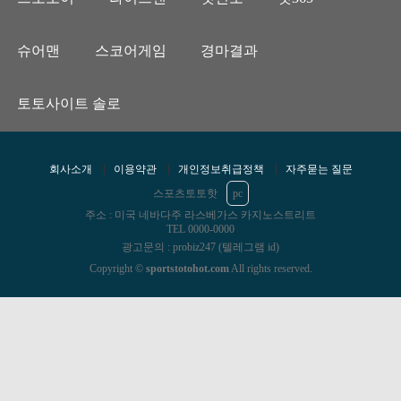
슈어맨
스코어게임
경마결과
토토사이트 솔로
회사소개
이용약관
개인정보취급정책
자주묻는 질문
스포츠토토핫
pc
주소 : 미국 네바다주 라스베가스 카지노스트리트
TEL 0000-0000
광고문의 : probiz247 (텔레그램 id)
Copyright ©
sportstotohot.com
All rights reserved.