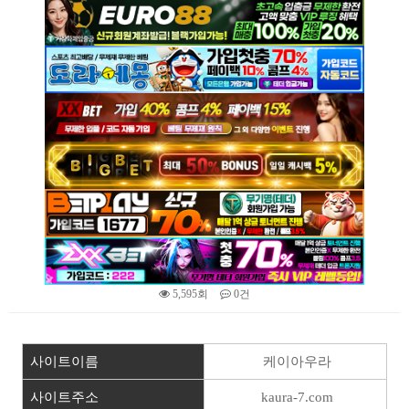
5,595회
0건
본문
사이트이름
케이아우라
사이트주소
kaura-7.com