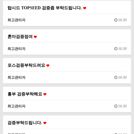
탑시드 TOPSEED 검증좀 부탁드립니다.
최고관리자
10-30
혼마검증점여
최고관리자
10-30
포스검증부탁드려요
최고관리자
10-30
흥부 검증부탁해요
최고관리자
10-30
검증부탁드립니다.