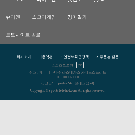
슈어맨
스코어게임
경마결과
토토사이트 솔로
회사소개
이용약관
개인정보취급정책
자주묻는 질문
스포츠토토핫
pc
주소 : 미국 네바다주 라스베가스 카지노스트리트
TEL 0000-0000
광고문의 : probiz247 (텔레그램 id)
Copyright ©
sportstotohot.com
All rights reserved.