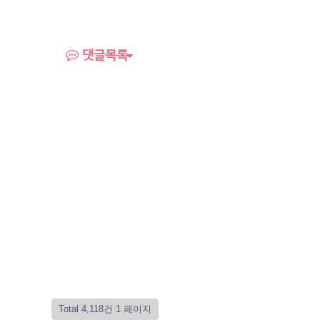
댓글목록
Total 4,118건
1 페이지