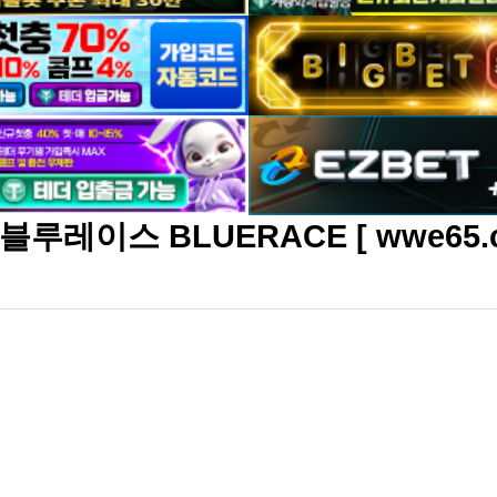
이스 BLUERACE [ wwe65.co