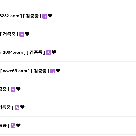
82.com ] [ 검증중 ]
 [ 검증중 ]
004.com ] [ 검증중 ]
we65.com ] [ 검증중 ]
증중 ]
 검증중 ]
증중 ]