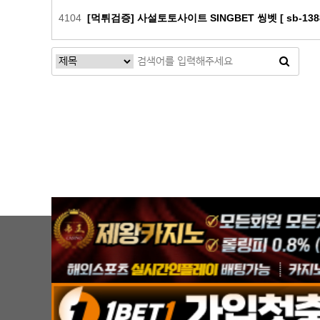
4104
[먹튀검증] 사설토토사이트 SINGBET 씽벳 [ sb-1388.
다음
맨끝