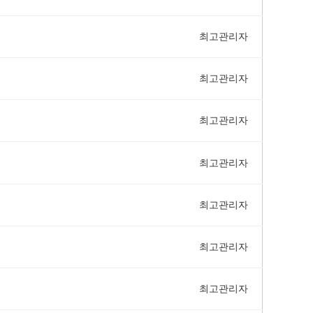
최고관리자
최고관리자
최고관리자
최고관리자
최고관리자
최고관리자
최고관리자