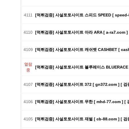
4111
[먹튀검증] 사설토토사이트 스피드 SPEED [ speed-82
4110
[먹튀검증] 사설토토사이트 아라 ARA [ a-ra7.com ]
4109
[먹튀검증] 사설토토사이트 캐쉬벳 CASHBET [ cash-1
열람
[먹튀검증] 사설토토사이트 블루레이스 BLUERACE [ w
중
4107
[먹튀검증] 사설토토사이트 372 [ gn372.com ] [ 검
4106
[먹튀검증] 사설토토사이트 무한 [ mhd-77.com ] [
4105
[먹튀검증] 사설토토사이트 재벌 [ cb-88.com ] [ 검