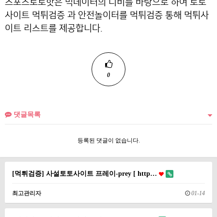
스포츠토토핫은 빅데이터의 디비를 바탕으로 하여 토토
사이트 먹튀검증 과 안전놀이터를 먹튀검증 통해 먹튀사
이트 리스트를 제공합니다.
0
댓글목록
등록된 댓글이 없습니다.
[먹튀검증] 사설토토사이트 프레이-prey [ http…
최고관리자
01-14