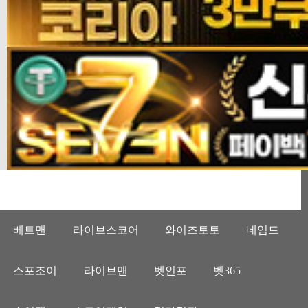
베트맨
라이브스코어
와이즈토토
네임드
스포조이
라이브맨
벳인포
벳365