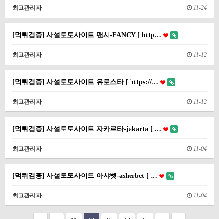
최고관리자
11-24
[먹튀검증] 사설토토사이트 팬시-FANCY [ http…
최고관리자
11-12
[먹튀검증] 사설토토사이트 유로스타 [ https://…
최고관리자
11-12
[먹튀검증] 사설토토사이트 자카르타-jakarta [ …
최고관리자
11-04
[먹튀검증] 사설토토사이트 아샤벳-asherbet [ …
최고관리자
11-04