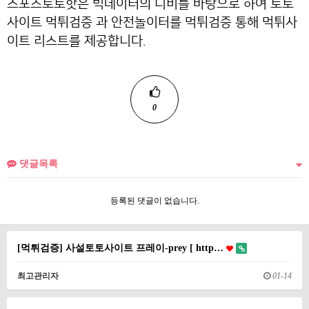
스포츠토토핫은 빅데이터의 디비를 바탕으로 하여 토토
사이트 먹튀검증 과 안전놀이터를 먹튀검증 통해 먹튀사
이트 리스트를 제공합니다.
0
댓글목록
등록된 댓글이 없습니다.
[먹튀검증] 사설토토사이트 프레이-prey [ http…
최고관리자
01-14