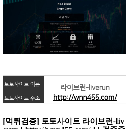
토토사이트 이름
라이브런-liverun
http://wnn455.com/
토토사이트 주소
[먹튀검증] 토토사이트 라이브런-liv