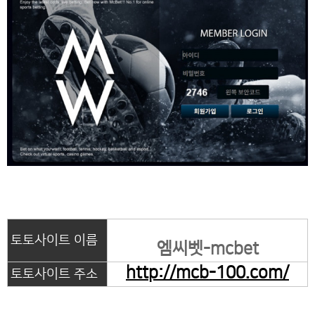
토토사이트 이름
엠씨벳-mcbet
http://mcb-100.com/
토토사이트 주소