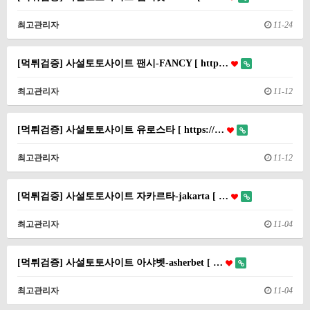
최고관리자
11-24
[먹튀검증] 사설토토사이트 팬시-FANCY [ http…
최고관리자
11-12
[먹튀검증] 사설토토사이트 유로스타 [ https://…
최고관리자
11-12
[먹튀검증] 사설토토사이트 자카르타-jakarta [ …
최고관리자
11-04
[먹튀검증] 사설토토사이트 아샤벳-asherbet [ …
최고관리자
11-04