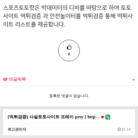
스포츠토토핫은 빅데이터의 디비를 바탕으로 하여 토토
사이트 먹튀검증 과 안전놀이터를 먹튀검증 통해 먹튀사
이트 리스트를 제공합니다.
0
댓글목록
등록된 댓글이 없습니다.
[먹튀검증] 사설토토사이트 프레이-prey [ http…
최고관리자
01-14