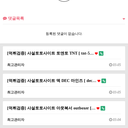
댓글목록
등록된 댓글이 없습니다.
[먹튀검증] 사설토토사이트 토앤토 TNT [ tnt-5…
최고관리자
03-05
[먹튀검증] 사설토토사이트 덱 DEC 마인즈 [ dec…
최고관리자
03-05
[먹튀검증] 사설토토사이트 아웃복서 outboxer […
최고관리자
03-04