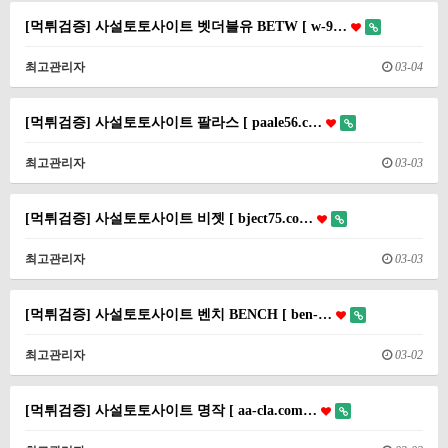
[먹튀검증] 사설토토사이트 벳더블유 BETW [ w-9…
최고관리자
03-04
[먹튀검증] 사설토토사이트 팔라스 [ paale56.c…
최고관리자
03-03
[먹튀검증] 사설토토사이트 비젯 [ bject75.co…
최고관리자
03-03
[먹튀검증] 사설토토사이트 벤치 BENCH [ ben-…
최고관리자
03-02
[먹튀검증] 사설토토사이트 명작 [ aa-cla.com…