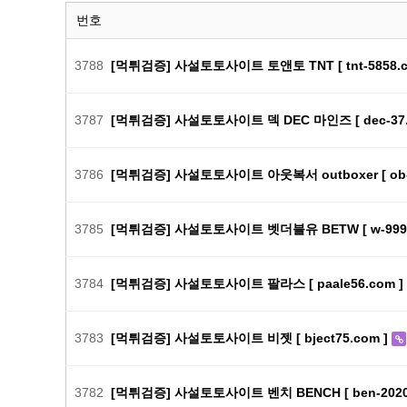
번호
3788
[먹튀검증] 사설토토사이트 토앤토 TNT [ tnt-5858.c
3787
[먹튀검증] 사설토토사이트 덱 DEC 마인즈 [ dec-37.
3786
[먹튀검증] 사설토토사이트 아웃복서 outboxer [ ob-0
3785
[먹튀검증] 사설토토사이트 벳더블유 BETW [ w-9999
3784
[먹튀검증] 사설토토사이트 팔라스 [ paale56.com ]
3783
[먹튀검증] 사설토토사이트 비젯 [ bject75.com ]
3782
[먹튀검증] 사설토토사이트 벤치 BENCH [ ben-2020