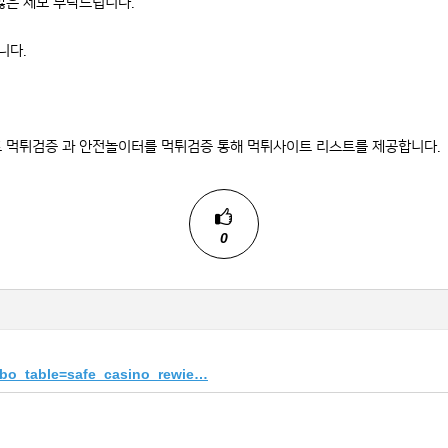
많은 제보 부탁드립니다.
니다.
 먹튀검증 과 안전놀이터를 먹튀검증 통해 먹튀사이트 리스트를 제공합니다.
0
?bo_table=safe_casino_rewie…