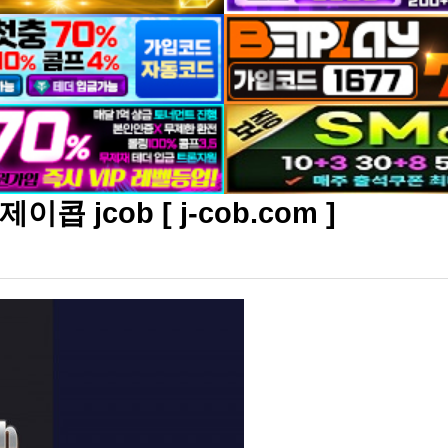
jcob [ j-cob.com ]