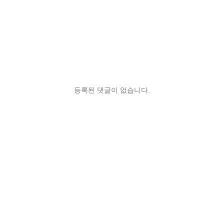
등록된 댓글이 없습니다.