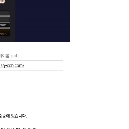
제이콥 jcob
://j-cob.com/
증중에 있습니다.