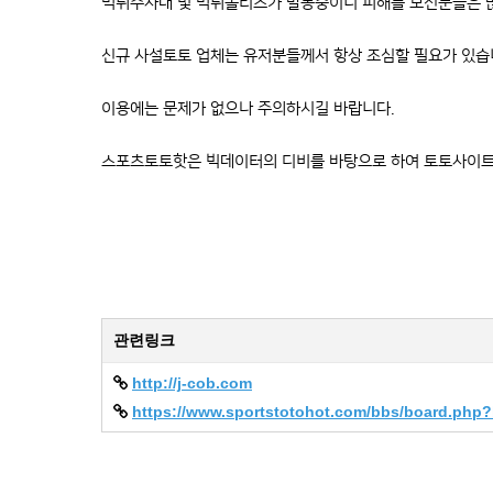
먹튀수사대 및 먹튀폴리스가 발동중이니 피해를 보신분들은 
신규 사설토토 업체는 유저분들께서 항상 조심할 필요가 있습
이용에는 문제가 없으나 주의하시길 바랍니다.
스포츠토토핫은 빅데이터의 디비를 바탕으로 하여 토토사이트
관련링크
http://j-cob.com
https://www.sportstotohot.com/bbs/board.php