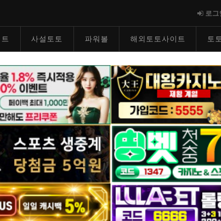
로그
이트
사설토토
파워볼
해외토토사이트
토