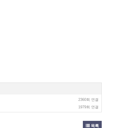
2360회 연결
1979회 연결
목록