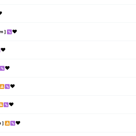
m ]
 ]