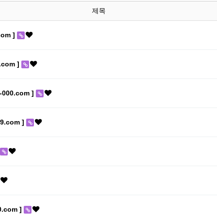
제목
om ]
com ]
00.com ]
.com ]
.com ]