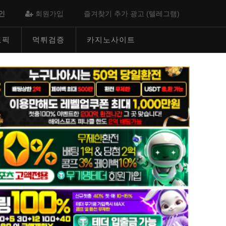
인
회원가입
즐겨찾기 추가 광고 (텔레그램)
토픽
먹튀검증
카지노사이트