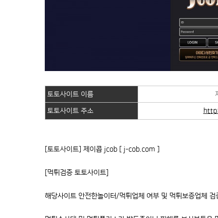
토토사이트 이름
토토사이트 주소
http
[토토사이트] 제이콥 jcob [ j-cob.com ]
[먹튀검증 토토사이트]
해당사이트 안전한놀이터/먹튀업체 여부 및 먹튀보증업체 검