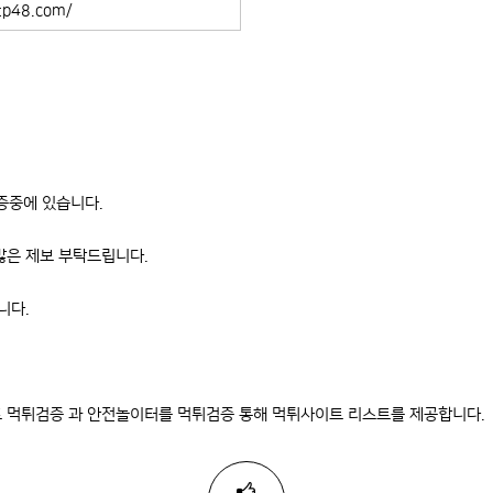
tp48.com/
증중에 있습니다.
많은 제보 부탁드립니다.
니다.
 먹튀검증 과 안전놀이터를 먹튀검증 통해 먹튀사이트 리스트를 제공합니다.