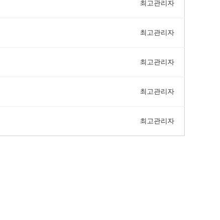
최고관리자
최고관리자
최고관리자
최고관리자
최고관리자