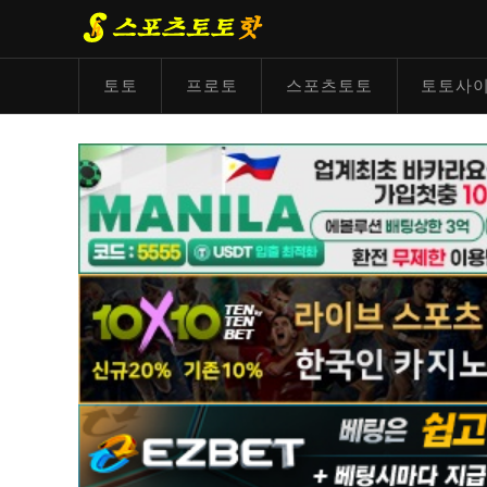
토토
프로토
스포츠토토
토토사