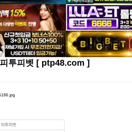
피벳 [ ptp48.com ]
피투피벳