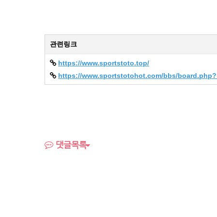
관련링크
https://www.sportstoto.top/
https://www.sportstotohot.com/bbs/board.php
댓글목록