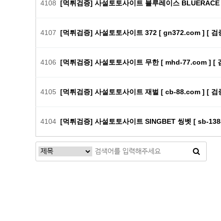
4108
[먹튀검증] 사설토토사이트 블루레이스 BLUERACE [ w
4107
[먹튀검증] 사설토토사이트 372 [ gn372.com ] [ 검
4106
[먹튀검증] 사설토토사이트 무한 [ mhd-77.com ] [
4105
[먹튀검증] 사설토토사이트 재벌 [ cb-88.com ] [ 검
4104
[먹튀검증] 사설토토사이트 SINGBET 씽벳 [ sb-1388.
다음
맨끝