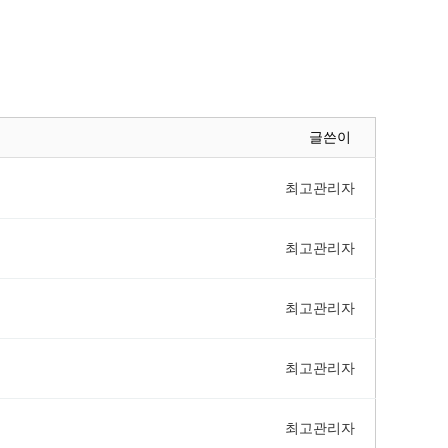
글쓴이
최고관리자
최고관리자
최고관리자
최고관리자
최고관리자