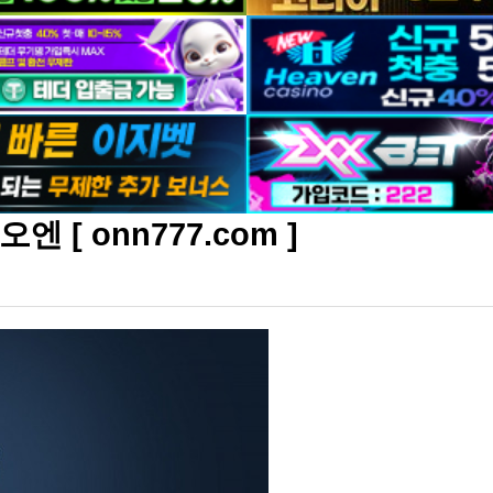
[ onn777.com ]