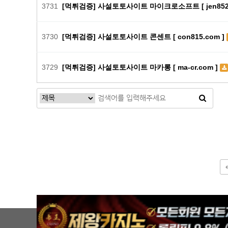
3731
[먹튀검증] 사설토토사이트 마이크로소프트 [ jen852.
3730
[먹튀검증] 사설토토사이트 콘센트 [ con815.com ]
3729
[먹튀검증] 사설토토사이트 마카롱 [ ma-cr.com ]
다음
맨끝