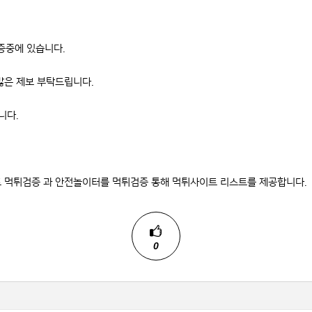
증중에 있습니다.
많은 제보 부탁드립니다.
니다.
 먹튀검증 과 안전놀이터를 먹튀검증 통해 먹튀사이트 리스트를 제공합니다.
0