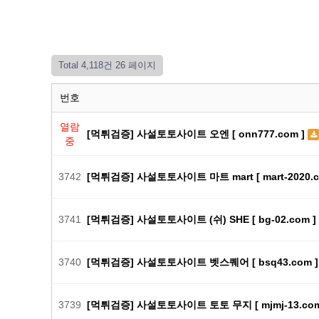
Total 4,118건
26 페이지
번호
열람
[먹튀검증] 사설토토사이트 오엔 [ onn777.com ]
중
3742
[먹튀검증] 사설토토사이트 마트 mart [ mart-2020.c
3741
[먹튀검증] 사설토토사이트 (쉬) SHE [ bg-02.com ]
3740
[먹튀검증] 사설토토사이트 벳스퀘어 [ bsq43.com 
3739
[먹튀검증] 사설토토사이트 토토 무지 [ mjmj-13.com