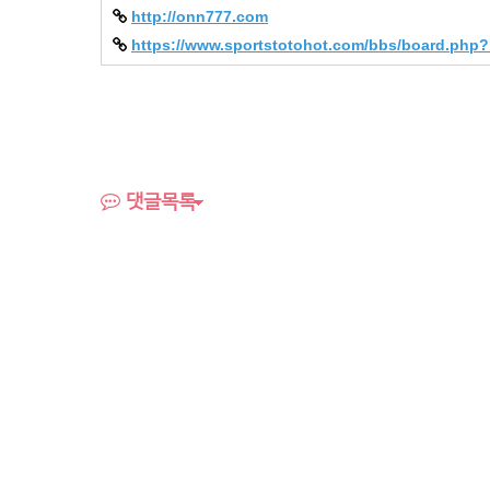
http://onn777.com
https://www.sportstotohot.com/bbs/board.php
댓글목록