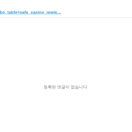
?bo_table=safe_casino_rewie…
등록된 댓글이 없습니다.