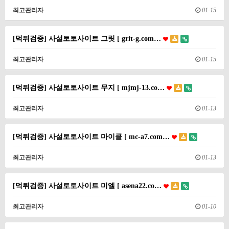
최고관리자
01-15
[먹튀검증] 사설토토사이트 그릿 [ grit-g.com…
최고관리자
01-15
[먹튀검증] 사설토토사이트 무지 [ mjmj-13.co…
최고관리자
01-13
[먹튀검증] 사설토토사이트 마이클 [ mc-a7.com…
최고관리자
01-13
[먹튀검증] 사설토토사이트 미엘 [ asena22.co…
최고관리자
01-10