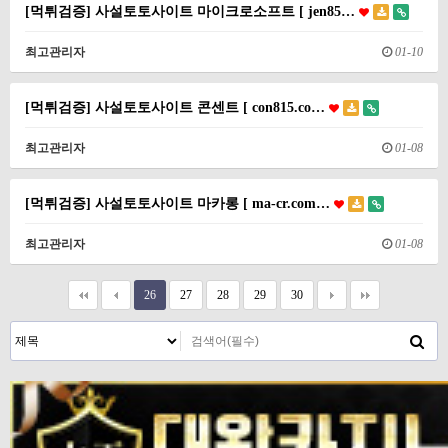
[먹튀검증] 사설토토사이트 마이크로소프트 [ jen85…
최고관리자
01-10
[먹튀검증] 사설토토사이트 콘센트 [ con815.co…
최고관리자
01-08
[먹튀검증] 사설토토사이트 마카롱 [ ma-cr.com…
최고관리자
01-08
26
27
28
29
30