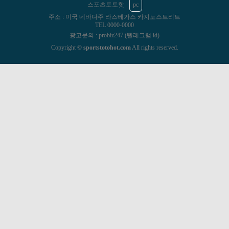
스포츠토토핫
pc
주소 : 미국 네바다주 라스베가스 카지노스트리트
TEL 0000-0000
광고문의 : probiz247 (텔레그램 id)
Copyright ©
sportstotohot.com
All rights reserved.