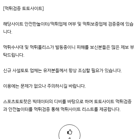
[먹튀검증 토토사이트]
해당사이트 안전한놀이터/먹튀업체 여부 및 먹튀보증업체 검증중에 있습
니다.
먹튀수사대 및 먹튀폴리스가 발동중이니 피해를 보신분들은 많은 제보 부
탁드립니다.
신규 사설토토 업체는 유저분들께서 항상 조심할 필요가 있습니다.
이용에는 문제가 없으나 주의하시길 바랍니다.
스포츠토토핫은 빅데이터의 디비를 바탕으로 하여 토토사이트 먹튀검증
과 안전놀이터를 먹튀검증 통해 먹튀사이트 리스트를 제공합니다.