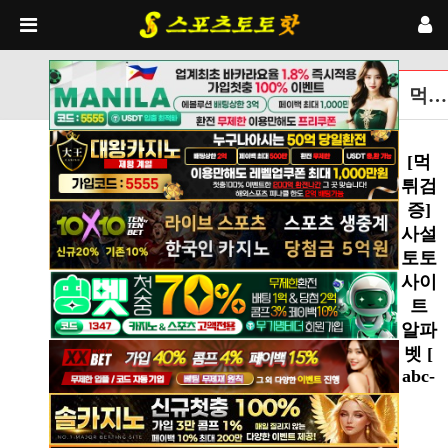
먹튀검증토토사이트 글보기
[먹
튀검
증]
사설
토토
사이
트
알파
벳 [
abc-