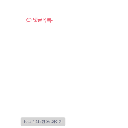
댓글목록
Total 4,118건
26 페이지