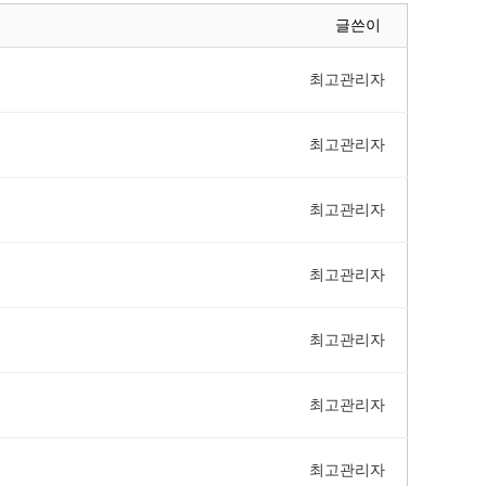
글쓴이
최고관리자
최고관리자
최고관리자
최고관리자
최고관리자
최고관리자
최고관리자