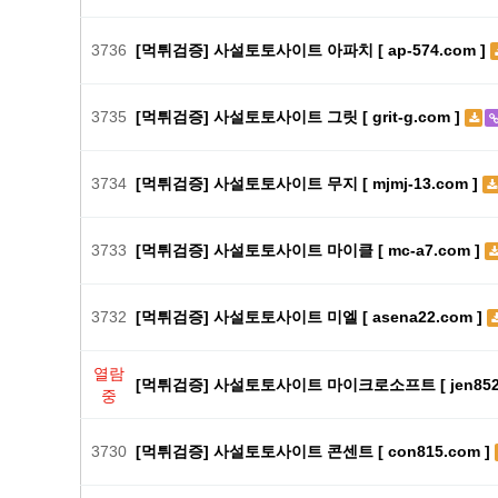
3736
[먹튀검증] 사설토토사이트 아파치 [ ap-574.com ]
3735
[먹튀검증] 사설토토사이트 그릿 [ grit-g.com ]
3734
[먹튀검증] 사설토토사이트 무지 [ mjmj-13.com ]
3733
[먹튀검증] 사설토토사이트 마이클 [ mc-a7.com ]
3732
[먹튀검증] 사설토토사이트 미엘 [ asena22.com ]
열람
[먹튀검증] 사설토토사이트 마이크로소프트 [ jen852.
중
3730
[먹튀검증] 사설토토사이트 콘센트 [ con815.com ]