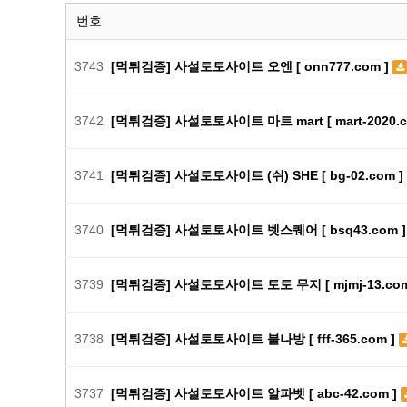
번호
3743
[먹튀검증] 사설토토사이트 오엔 [ onn777.com ]
3742
[먹튀검증] 사설토토사이트 마트 mart [ mart-2020.c
3741
[먹튀검증] 사설토토사이트 (쉬) SHE [ bg-02.com ]
3740
[먹튀검증] 사설토토사이트 벳스퀘어 [ bsq43.com 
3739
[먹튀검증] 사설토토사이트 토토 무지 [ mjmj-13.com
3738
[먹튀검증] 사설토토사이트 불나방 [ fff-365.com ]
3737
[먹튀검증] 사설토토사이트 알파벳 [ abc-42.com ]