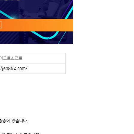
이크로소프트
//jen852.com/
증중에 있습니다.