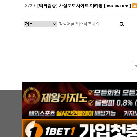
3729
[먹튀검증] 사설토토사이트 마카롱 [ ma-cr.com ]
다음
맨끝