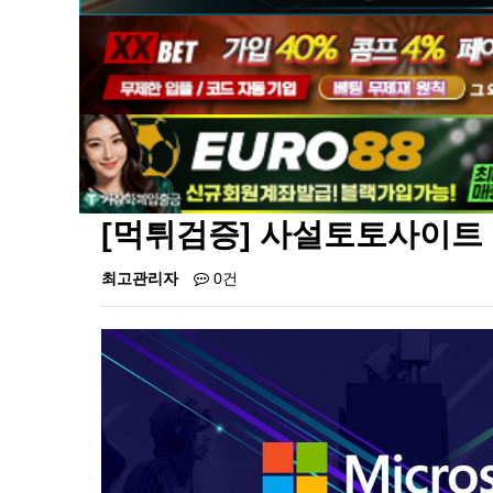
[먹튀검증] 사설토토사이트 마이
최고관리자
0건