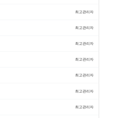
최고관리자
최고관리자
최고관리자
최고관리자
최고관리자
최고관리자
최고관리자