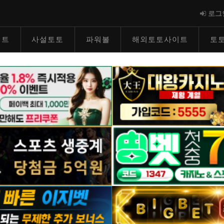
로그
이트
사설토토
파워볼
해외토토사이트
토