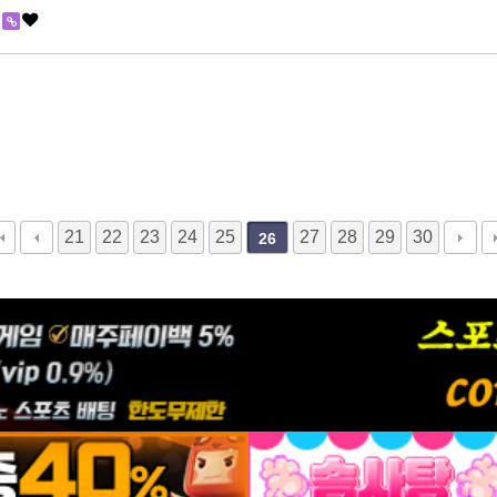
21
22
23
24
25
27
28
29
30
26