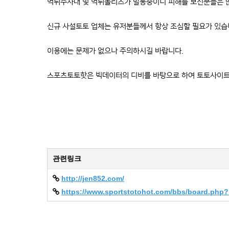
먹튀수사대 및 먹튀폴리스가 발동중이니 피해를 보신분들은 
신규 사설토토 업체는 유저분들께서 항상 조심할 필요가 있습
이용에는 문제가 없으나 주의하시길 바랍니다.
스포츠토토핫은 빅데이터의 디비를 바탕으로 하여 토토사이트
관련링크
http://jen852.com/
https://www.sportstotohot.com/bbs/board.php