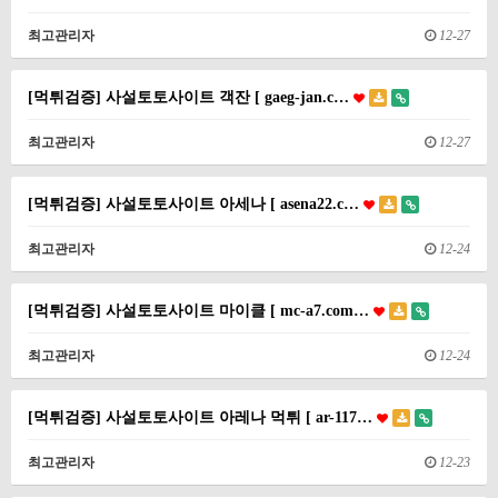
최고관리자
12-27
[먹튀검증] 사설토토사이트 객잔 [ gaeg-jan.c…
최고관리자
12-27
[먹튀검증] 사설토토사이트 아세나 [ asena22.c…
최고관리자
12-24
[먹튀검증] 사설토토사이트 마이클 [ mc-a7.com…
최고관리자
12-24
[먹튀검증] 사설토토사이트 아레나 먹튀 [ ar-117…
최고관리자
12-23