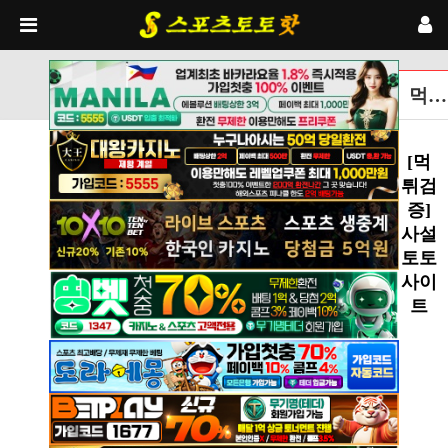
먹튀검증토토사이트 글보기
[먹
튀검
증]
사설
토토
사이
트