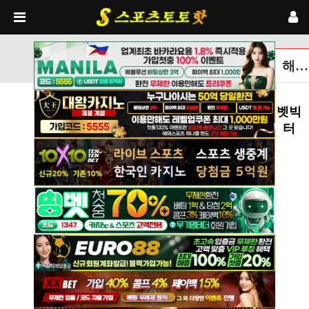
해외토토사이트 글보기
벳빅
터