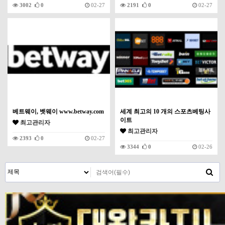
3002
0
02-27
2191
0
02-27
베트웨이, 벳웨이 www.betway.com
세계 최고의 10 개의 스포츠베팅사
이트
최고관리자
최고관리자
2393
0
02-27
3344
0
02-26