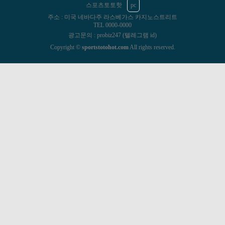
스포츠토토핫
pc
주소 : 미국 네바다주 라스베가스 카지노스트리트
TEL 0000-0000
광고문의 : probiz247 (텔레그램 id)
Copyright ©
sportstotohot.com
All rights reserved.