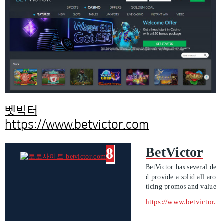
벳빅터
https://www.betvictor.com
8
BetVictor
BetVictor has several dec
d provide a solid all arou
ticing promos and value-
https://www.betvictor.