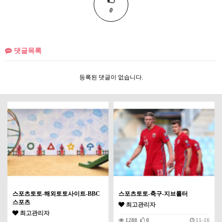
0
댓글목록
등록된 댓글이 없습니다.
스포츠토토-해외토토사이트-BBC
스포츠토토-축구-지브롤터
스포츠
최고관리자
최고관리자
1288
0
11-16