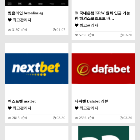
벳온라인 betonline.ag
※ 국내은행 KRW 원화 입금 가능
한 해외스포츠토토 배…
최고관리자
최고관리자
3197
0
04-07
5730
0
03-30
넥스트벳 nextbet
다파벳 Dafabet 리뷰
최고관리자
최고관리자
2815
0
03-30
2596
0
03-30